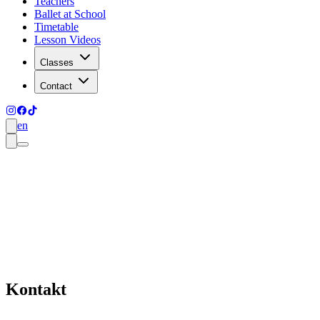
Teachers
Ballet at School
Timetable
Lesson Videos
Classes
Contact
en
Kontakt