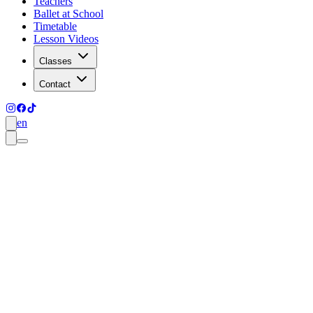
Teachers
Ballet at School
Timetable
Lesson Videos
Classes
Contact
en