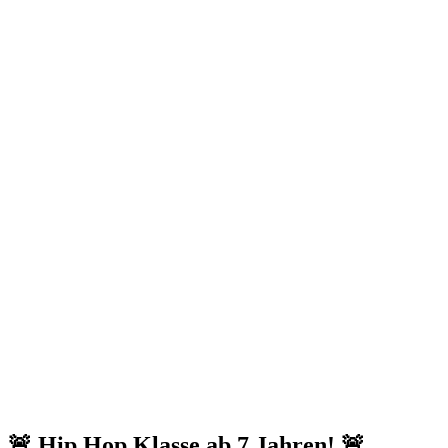
🚨 Hip Hop Klasse ab 7 Jahren! 🚨