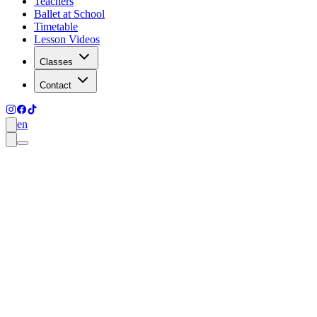
Teachers
Ballet at School
Timetable
Lesson Videos
Classes
Contact
en