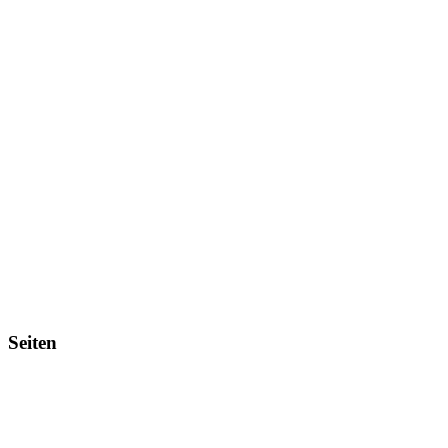
Tanz Zehlendorf
Seiten