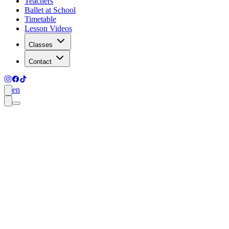
Teachers
Ballet at School
Timetable
Lesson Videos
Classes
Contact
en